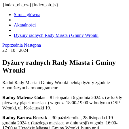
{index_ob_css}{index_ob_js}
Strona główna
Aktualności
Dyżury radnych Rady Miasta i Gminy Wronki
Poprzednia
Następna
22 - 10 - 2024
Dyżury radnych Rady Miasta i Gminy
Wronki
Radni Rady Miasta i Gminy Wronki pełnią dyżury zgodnie
z poniższym harmonogramem:
Radny Mateusz Golas
– 8 listopada i 6 grudnia 2024 r. (w każdy
pierwszy piątek miesiąca) w godz. 18:00-19:00 w budynku OSP
Wronki, ul. Kościuszki 19.
Radny Bartosz Roszak
– 30 października, 28 listopada i 19
grudnia 2024 r. (każdego miesiąca w dniu sesji) w godz. 16:00-
17:00 w Urzędzie Miasta i Gminy Wronki, biuro nr 4.