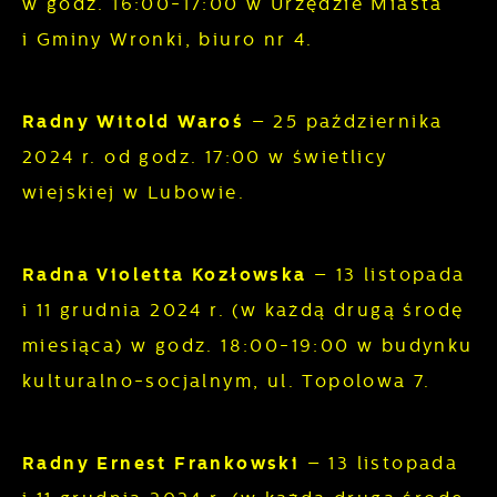
w godz. 16:00-17:00 w Urzędzie Miasta
witryny internetowej. Treści promocyjne mogą
i Gminy Wronki, biuro nr 4.
pojawić się na stronach podmiotów trzecich
lub firm będących naszymi partnerami oraz
innych dostawców usług. Firmy te działają w
Radny Witold Waroś
– 25 października
charakterze pośredników prezentujących
2024 r. od godz. 17:00 w świetlicy
nasze treści w postaci wiadomości, ofert,
wiejskiej w Lubowie.
komunikatów mediów społecznościowych.
Radna Violetta Kozłowska
– 13 listopada
i 11 grudnia 2024 r. (w każdą drugą środę
miesiąca) w godz. 18:00-19:00 w budynku
kulturalno-socjalnym, ul. Topolowa 7.
Radny Ernest Frankowski
– 13 listopada