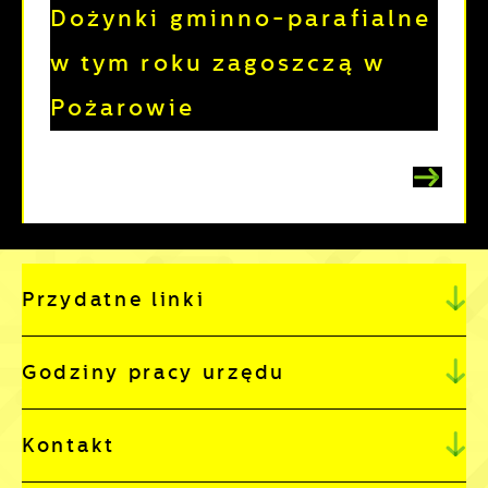
Dożynki gminno-parafialne
w tym roku zagoszczą w
Pożarowie
Przydatne linki
Godziny pracy urzędu
Kontakt