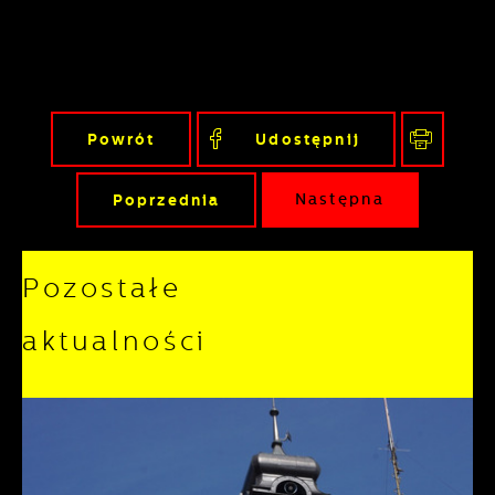
Powrót
Udostępnij
Poprzednia
Następna
Pozostałe
aktualności