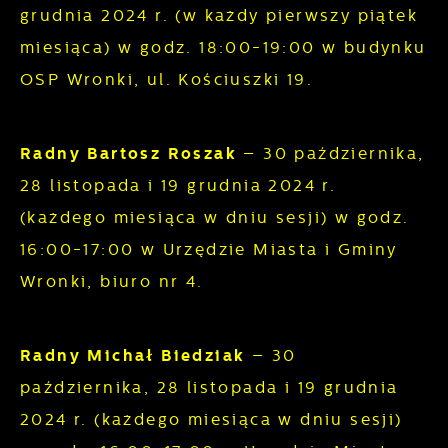
preferencji. Wyrażenie zgody na funkcjonalne
Analityczne pliki cookies pomagają nam
grudnia 2024 r. (w każdy pierwszy piątek
i personalizacyjne pliki cookies gwarantuje
rozwijać się i dostosowywać do Twoich
miesiąca) w godz. 18:00-19:00 w budynku
dostępność większej ilości funkcji na stronie.
potrzeb.
OSP Wronki, ul. Kościuszki 19.
Cookies analityczne pozwalają na uzyskanie
Więcej
informacji w zakresie wykorzystywania witryny
Radny Bartosz Roszak
– 30 października,
internetowej, miejsca oraz częstotliwości, z
28 listopada i 19 grudnia 2024 r.
Reklamowe
jaką odwiedzane są nasze serwisy www. Dane
(każdego miesiąca w dniu sesji) w godz.
pozwalają nam na ocenę naszych serwisów
Dzięki reklamowym plikom cookies
16:00-17:00 w Urzędzie Miasta i Gminy
internetowych pod względem ich popularności
prezentujemy Ci najciekawsze informacje i
Wronki, biuro nr 4.
wśród użytkowników. Zgromadzone
aktualności na stronach naszych partnerów.
informacje są przetwarzane w formie
zanonimizowanej. Wyrażenie zgody na
Promocyjne pliki cookies służą do
Radny Michał Biedziak
– 30
Więcej
analityczne pliki cookies gwarantuje
prezentowania Ci naszych komunikatów na
października, 28 listopada i 19 grudnia
dostępność wszystkich funkcjonalności.
podstawie analizy Twoich upodobań oraz
2024 r. (każdego miesiąca w dniu sesji)
Twoich zwyczajów dotyczących przeglądanej