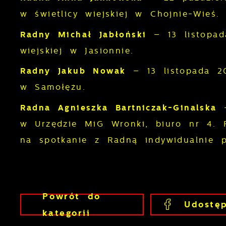
k
w świetlicy wiejskiej w Chojnie-Wieś.
P
W
d
Radny Michał Jabłoński
– 13 listopad
p
wiejskiej w Jasionnie.
f
F
k
Radny Jakub Nowak
– 13 listopada 20
T
z
w Samołężu.
p
p
Radna Agnieszka Bartniczak-Ginalska
D
W
w Urzędzie MiG Wronki, biuro nr 4. P
k
na spotkanie z Radną indywidualnie
p
p
A
p
A
w
d
Powrót
do
C
W
Udostęp
z
kategorii
c