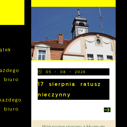
ątek
każdego
05 - 08 - 2026
 biuro
17 sierpnia ratusz
nieczynny
każdego
 biuro