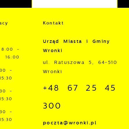
acy
Kontakt
Urząd Miasta i Gminy
j
8:00 -
Wronki
16:00
ul. Ratuszowa 5, 64-510
mi
ą
:30 -
Wronki
15:30
+48 67 25 45
:30 -
15:30
300
:30 -
15:30
poczta@wronki.pl