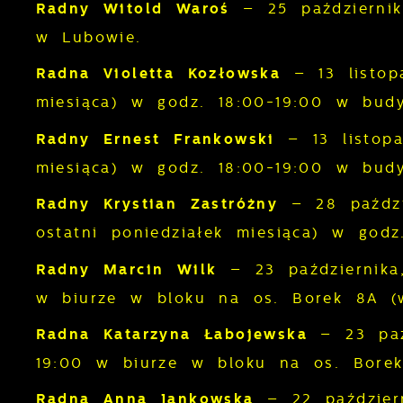
Radny Witold Waroś
– 25 października
w Lubowie.
Radna Violetta Kozłowska
– 13 listop
miesiąca) w godz. 18:00-19:00 w budy
Radny Ernest Frankowski
– 13 listop
miesiąca) w godz. 18:00-19:00 w budy
U
Radny Krystian Zastróżny
– 28 paździ
ostatni poniedziałek miesiąca) w godz
S
c
Radny Marcin Wilk
– 23 października
m
w biurze w bloku na os. Borek 8A (w
Radna Katarzyna Łabojewska
– 23 paź
N
19:00 w biurze w bloku na os. Borek
N
f
Radna Anna Jankowska
– 22 październ