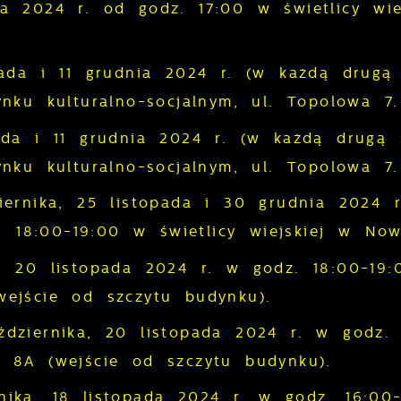
 2024 r. od godz. 17:00 w świetlicy wiej
ada i 11 grudnia 2024 r. (w każdą drugą
nku kulturalno-socjalnym, ul. Topolowa 7.
ada i 11 grudnia 2024 r. (w każdą drugą 
nku kulturalno-socjalnym, ul. Topolowa 7.
stawienia
ernika, 25 listopada i 30 grudnia 2024 r
. 18:00-19:00 w świetlicy wiejskiej w Now
zanujemy Twoją prywatność. Możesz zmienić ustawienia
ookies lub zaakceptować je wszystkie. W dowolnym
, 20 listopada 2024 r. w godz. 18:00-19:
omencie możesz dokonać zmiany swoich ustawień.
ejście od szczytu budynku).
dziernika, 20 listopada 2024 r. w godz. 
iezbędne
 8A (wejście od szczytu budynku).
iezbędne pliki cookies służą do prawidłowego
unkcjonowania strony internetowej i umożliwiają Ci
ika, 18 listopada 2024 r. w godz. 16:00-