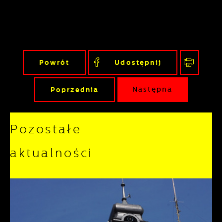
Powrót
Udostępnij
Poprzednia
Następna
Pozostałe
aktualności