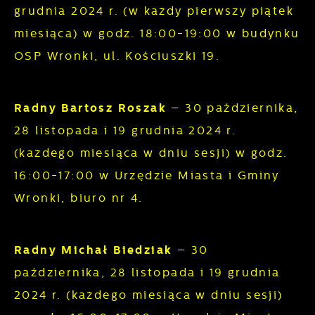
preferencji. Wyrażenie zgody na funkcjonalne
Analityczne pliki cookies pomagają nam
grudnia 2024 r. (w każdy pierwszy piątek
i personalizacyjne pliki cookies gwarantuje
rozwijać się i dostosowywać do Twoich
miesiąca) w godz. 18:00-19:00 w budynku
dostępność większej ilości funkcji na stronie.
potrzeb.
OSP Wronki, ul. Kościuszki 19.
Cookies analityczne pozwalają na uzyskanie
Więcej
informacji w zakresie wykorzystywania witryny
Radny Bartosz Roszak
– 30 października,
internetowej, miejsca oraz częstotliwości, z
28 listopada i 19 grudnia 2024 r.
Reklamowe
jaką odwiedzane są nasze serwisy www. Dane
(każdego miesiąca w dniu sesji) w godz.
pozwalają nam na ocenę naszych serwisów
Dzięki reklamowym plikom cookies
16:00-17:00 w Urzędzie Miasta i Gminy
internetowych pod względem ich popularności
prezentujemy Ci najciekawsze informacje i
Wronki, biuro nr 4.
wśród użytkowników. Zgromadzone
aktualności na stronach naszych partnerów.
informacje są przetwarzane w formie
zanonimizowanej. Wyrażenie zgody na
Promocyjne pliki cookies służą do
Radny Michał Biedziak
– 30
Więcej
analityczne pliki cookies gwarantuje
prezentowania Ci naszych komunikatów na
października, 28 listopada i 19 grudnia
dostępność wszystkich funkcjonalności.
podstawie analizy Twoich upodobań oraz
2024 r. (każdego miesiąca w dniu sesji)
Twoich zwyczajów dotyczących przeglądanej