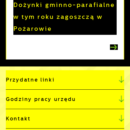
Dożynki gminno-parafialne
w tym roku zagoszczą w
Pożarowie
Przydatne linki
Godziny pracy urzędu
Kontakt