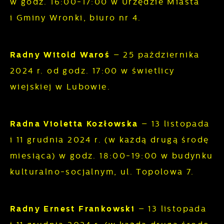
w godz. 16:00-17:00 w Urzędzie Miasta
witryny internetowej. Treści promocyjne mogą
i Gminy Wronki, biuro nr 4.
pojawić się na stronach podmiotów trzecich
lub firm będących naszymi partnerami oraz
innych dostawców usług. Firmy te działają w
Radny Witold Waroś
– 25 października
charakterze pośredników prezentujących
2024 r. od godz. 17:00 w świetlicy
nasze treści w postaci wiadomości, ofert,
wiejskiej w Lubowie.
komunikatów mediów społecznościowych.
Radna Violetta Kozłowska
– 13 listopada
i 11 grudnia 2024 r. (w każdą drugą środę
miesiąca) w godz. 18:00-19:00 w budynku
kulturalno-socjalnym, ul. Topolowa 7.
Radny Ernest Frankowski
– 13 listopada