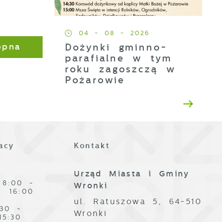
04 - 08 - 2026
Dożynki gminno-
ępna
parafialne w tym
z
roku zagoszczą w
Pożarowie
acy
Kontakt
j
i
Urząd Miasta i Gminy
ą
8:00 -
Wronki
16:00
ul. Ratuszowa 5, 64-510
:30 -
Wronki
15:30