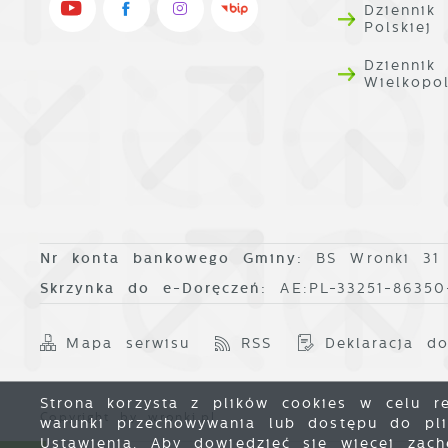
Dziennik
Polskiej
Dziennik
Wielkopo
Nr konta bankowego Gminy:
BS Wronki 31
Skrzynka do e-Doręczeń:
AE:PL-33251-8635
Mapa serwisu
RSS
Deklaracja do
Strona korzysta z plików cookies w celu rea
Copyright by wronki.pl
warunki przechowywania lub dostępu do plik
Ustawienia. Aby dowiedzieć się więcej zac