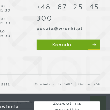
+48 67 25 45
:30 -
15:30
300
:30 -
15:30
poczta@wronki.pl
:30 -
15:30
Kontakt
lista
Odwiedzin: 3785487
Online: 256
owered by
2ClickPortal®
- Portale nowej generacji
Zezwól na
awienia
wszystkie