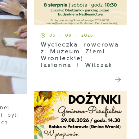
05 - 08 - 2026
Wycieczka rowerowa
z Muzeum Ziemi
Wronieckiej –
Jasionna i Wilczak
nej
i byli
ach
ez