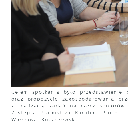
U
S
c
m
N
N
f
k
P
W
d
p
f
Celem spotkania było przedstawienie 
k
F
oraz propozycje zagospodarowania prz
T
z realizacją zadań na rzecz seniorów 
z
p
Zastępca Burmistrza Karolina Bloch 
p
Wiesława Kubaczewska.
D
W
k