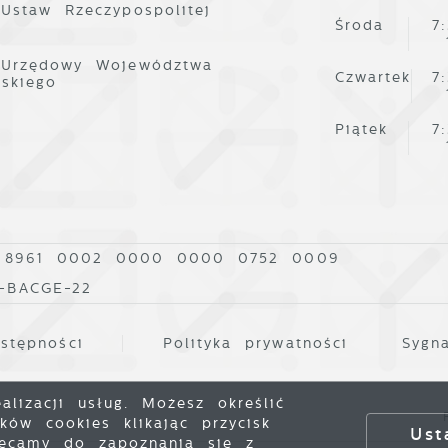
 Ustaw Rzeczypospolitej
Środa
7
 Urzędowy Województwa
Czwartek
7
lskiego
Piątek
7
 8961 0002 0000 0000 0752 0009
0-BACGE-22
stępności
Polityka prywatności
Sygna
lizacji usług. Możesz określić
P
ów cookies klikając przycisk
Ust
hęcamy do zapoznania się z