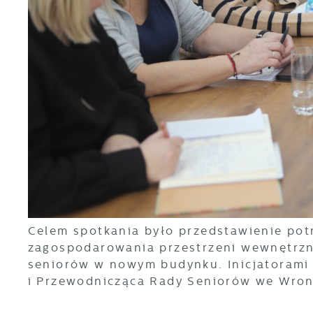
U
S
c
m
N
Celem spotkania było przedstawienie pot
N
s
zagospodarowania przestrzeni wewnętrznej
o
seniorów w nowym budynku. Inicjatorami k
i Przewodnicząca Rady Seniorów we Wro
P
W
d
p