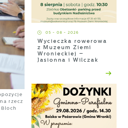
05 - 08 - 2026
Wycieczka rowerowa
z Muzeum Ziemi
Wronieckiej –
Jasionna i Wilczak
opozycje
a
na rzecz
 Bloch
ji