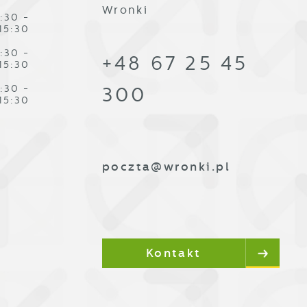
Wronki
:30 -
15:30
:30 -
+48 67 25 45
15:30
,
:30 -
300
15:30
poczta@wronki.pl
Kontakt