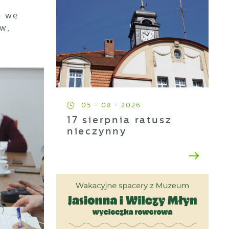
o we
ów,
05 - 08 - 2026
17 sierpnia ratusz
nieczynny