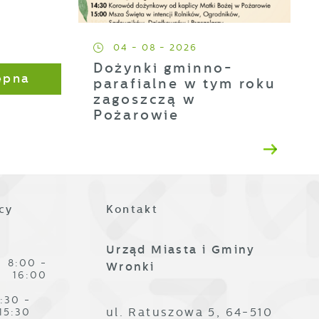
04 - 08 - 2026
h
Dożynki gminno-
ępna
parafialne w tym roku
zagoszczą w
t
Pożarowie
es
cy
Kontakt
Urząd Miasta i Gminy
8:00 -
Wronki
16:00
ze
:30 -
ul. Ratuszowa 5, 64-510
15:30