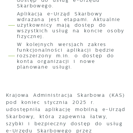
dostęp do usług e-Urzędu
Cookies analityczne pozwalają na
Skarbowego.
Więcej
uzyskanie informacji w zakresie
Aplikacja e-Urząd Skarbowy
wykorzystywania witryny internetowej,
wdrażana jest etapami. Aktualnie
miejsca oraz częstotliwości, z jaką
Reklamowe
użytkownicy mają dostęp do
odwiedzane są nasze serwisy www. Dane
wszystkich usług na koncie osoby
Dzięki reklamowym plikom cookies
pozwalają nam na ocenę naszych serwisów
fizycznej.
prezentujemy Ci najciekawsze informacje i
internetowych pod względem ich
W kolejnych wersjach zakres
aktualności na stronach naszych partnerów.
popularności wśród użytkowników.
funkcjonalności aplikacji będzie
Zgromadzone informacje są przetwarzane
rozszerzony m.in. o dostęp do
w formie zanonimizowanej. Wyrażenie
Promocyjne pliki cookies służą do
konta organizacji i nowe
Więcej
zgody na analityczne pliki cookies
prezentowania Ci naszych komunikatów na
planowane usługi.
gwarantuje dostępność wszystkich
podstawie analizy Twoich upodobań oraz
funkcjonalności.
Twoich zwyczajów dotyczących przeglądanej
witryny internetowej. Treści promocyjne
mogą pojawić się na stronach podmiotów
Krajowa Administracja Skarbowa (KAS)
trzecich lub firm będących naszymi
pod koniec stycznia 2025 r.
partnerami oraz innych dostawców usług.
Firmy te działają w charakterze
udostępniła aplikację mobilną e-Urząd
pośredników prezentujących nasze treści w
Skarbowy, która zapewnia łatwy,
postaci wiadomości, ofert, komunikatów
szybki i bezpieczny dostęp do usług
mediów społecznościowych.
e-Urzędu Skarbowego przez