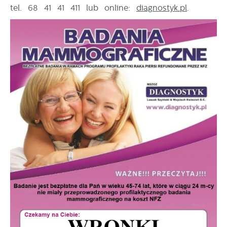
upodobań oraz Twoich zwyczajów dotyczących
tel. 68 41 41 411 lub online:
diagnostyk.pl
.
przeglądanej witryny internetowej. Treści promocyjne
mogą pojawić się na stronach podmiotów trzecich
lub firm będących naszymi partnerami oraz innych
dostawców usług. Firmy te działają w charakterze
pośredników prezentujących nasze treści w postaci
wiadomości, ofert, komunikatów mediów
społecznościowych.