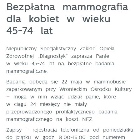
Tego typu pliki cookies umożliwiają stronie
Bezpłatna mammografia
internetowej zapamiętanie wprowadzonych przez Ciebie
dla kobiet w wieku
ustawień oraz personalizację określonych
funkcjonalności czy prezentowanych treści.
45-74 lat
Dzięki tym plikom cookies możemy zapewnić Ci
Więcej
większy komfort korzystania z funkcjonalności naszej
strony poprzez dopasowanie jej do Twoich
Niepubliczny Specjalistyczny Zakład Opieki
indywidualnych preferencji. Wyrażenie zgody na
Analityczne
Zdrowotnej „Diagnostyk" zaprasza Panie
funkcjonalne i personalizacyjne pliki cookies
Analityczne pliki cookies pomagają nam rozwijać się
gwarantuje dostępność większej ilości funkcji na
w wieku 45-74 lat na bezpłatne badania
i dostosowywać do Twoich potrzeb.
stronie.
mammograficzne.
Cookies analityczne pozwalają na uzyskanie informacji
Więcej
Badania odbędą się 22 maja w mammobusie
w zakresie wykorzystywania witryny internetowej,
zaparkowanym przy Wronieckim Ośrodku Kultury
miejsca oraz częstotliwości, z jaką odwiedzane są
nasze serwisy www. Dane pozwalają nam na ocenę
– mogą w nim wziąć udział panie, które
Reklamowe
naszych serwisów internetowych pod względem ich
w ciągu 24 miesięcy nie miały
Dzięki reklamowym plikom cookies prezentujemy Ci
popularności wśród użytkowników. Zgromadzone
przeprowadzonego profilaktycznego badania
najciekawsze informacje i aktualności na stronach
informacje są przetwarzane w formie zanonimizowanej.
mammograficznego na koszt NFZ.
naszych partnerów.
Wyrażenie zgody na analityczne pliki cookies
gwarantuje dostępność wszystkich funkcjonalności.
Promocyjne pliki cookies służą do prezentowania Ci
Zapisy – rejestracja telefoniczna od poniedziałku
Więcej
naszych komunikatów na podstawie analizy Twoich
do piątku w godz. 8:00-16:00 pod numerem