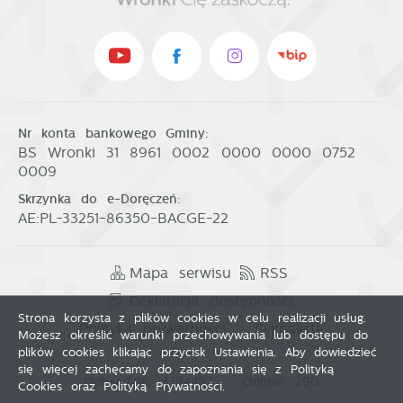
Nr konta bankowego Gminy:
BS Wronki 31 8961 0002 0000 0000 0752
0009
Skrzynka do e-Doręczeń:
AE:PL-33251-86350-BACGE-22
Mapa serwisu
RSS
Deklaracja dostępności
Strona korzysta z plików cookies w celu realizacji usług.
Polityka prywatności
Sygnalista
Możesz określić warunki przechowywania lub dostępu do
plików cookies klikając przycisk Ustawienia. Aby dowiedzieć
się więcej zachęcamy do zapoznania się z Polityką
Odwiedzin: 3794492
Online: 290
Cookies oraz Polityką Prywatności.