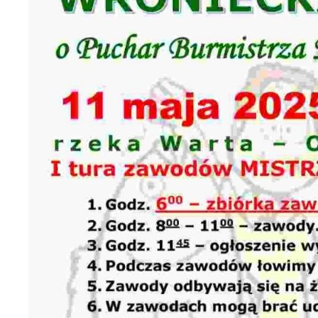
U
S
c
m