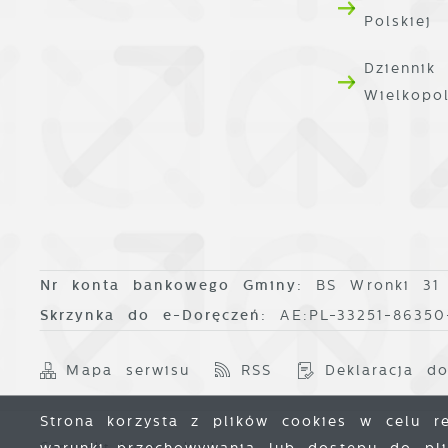
Polskiej
Dziennik
Wielkopo
Nr konta bankowego Gminy:
BS Wronki 31
Skrzynka do e-Doręczeń:
AE:PL-33251-8635
Mapa serwisu
RSS
Deklaracja do
Strona korzysta z plików cookies w celu rea
Copyright by wronki.pl