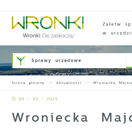
Przejdź do menu.
Przejdź do wyszukiwarki.
Przejdź do treści.
Przejdź do ustawień wielkości czcionki.
Włącz wersję kontrastową strony.
Załatw sp
w urzędzi
Sprawy urzędowe
Strona główna
Aktualności
Wroniecka Majó
05 - 05 - 2025
Wroniecka Ma