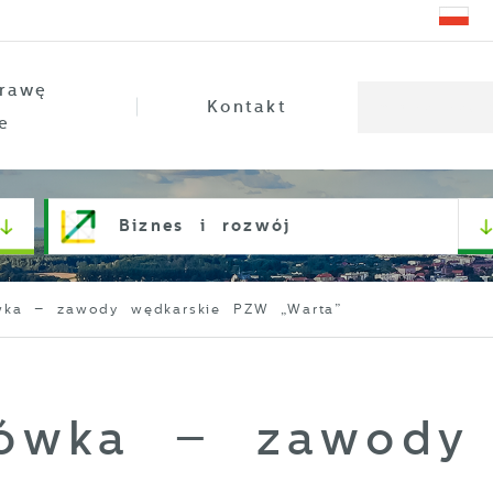
rawę
Kontakt
e
Biznes i rozwój
wka – zawody wędkarskie PZW „Warta”
jówka – zawody