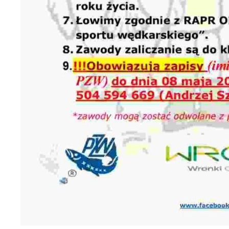
N
N
f
k
P
W
d
p
f
F
k
T
z
p
p
D
W
k
d
W
A
c
A
s
d