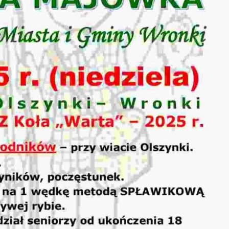
stawienia
zanujemy Twoją prywatność. Możesz zmienić ustawienia
ookies lub zaakceptować je wszystkie. W dowolnym
omencie możesz dokonać zmiany swoich ustawień.