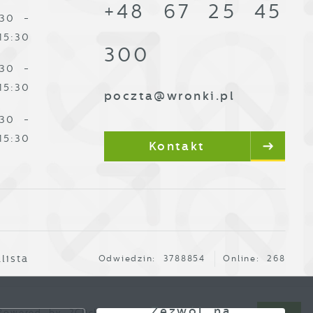
+48 67 25 45
:30 -
15:30
300
:30 -
15:30
poczta@wronki.pl
:30 -
15:30
Kontakt
lista
Odwiedzin: 3788854
Online: 268
Zezwól na
owered by
2ClickPortal®
- Portale nowej generacji