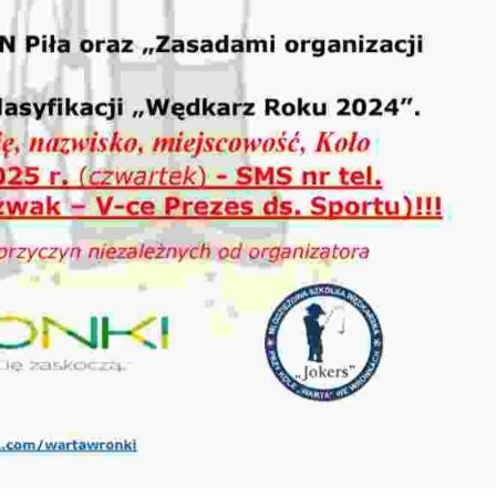
iezbędne
iezbędne pliki cookies służą do prawidłowego
unkcjonowania strony internetowej i umożliwiają Ci
omfortowe korzystanie z oferowanych przez nas usług.
liki cookies odpowiadają na podejmowane przez Ciebie
ięcej
ziałania w celu m.in. dostosowania Twoich ustawień
referencji prywatności, logowania czy wypełniania
ormularzy. Dzięki plikom cookies strona, z której
unkcjonalne i personalizacyjne
orzystasz, może działać bez zakłóceń.
ego typu pliki cookies umożliwiają stronie internetowej
Zapisz wybrane
apamiętanie wprowadzonych przez Ciebie ustawień oraz
ersonalizację określonych funkcjonalności czy
Zezwól na wszystkie
rezentowanych treści.
zięki tym plikom cookies możemy zapewnić Ci większy
ięcej
omfort korzystania z funkcjonalności naszej strony poprz
opasowanie jej do Twoich indywidualnych preferencji.
yrażenie zgody na funkcjonalne i personalizacyjne pliki
nalityczne
ookies gwarantuje dostępność większej ilości funkcji na
nalityczne pliki cookies pomagają nam rozwijać się i
tronie.
ostosowywać do Twoich potrzeb.