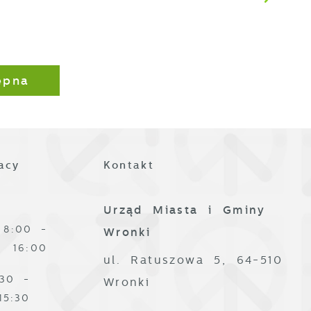
z
ępna
acy
Kontakt
j
i
Urząd Miasta i Gminy
ą
8:00 -
Wronki
16:00
ul. Ratuszowa 5, 64-510
:30 -
Wronki
15:30