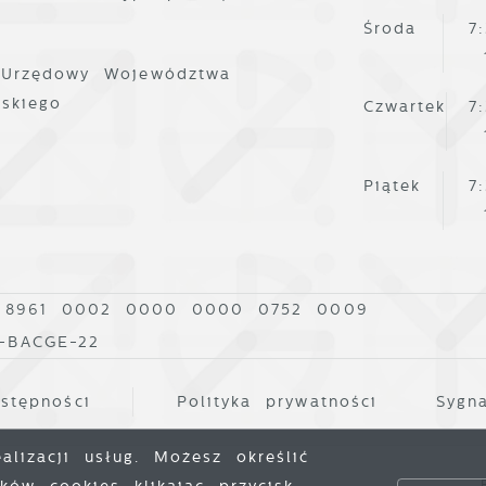
Środa
7
 Urzędowy Województwa
lskiego
Czwartek
7
Piątek
7
 8961 0002 0000 0000 0752 0009
0-BACGE-22
stępności
Polityka prywatności
Sygna
lizacji usług. Możesz określić
P