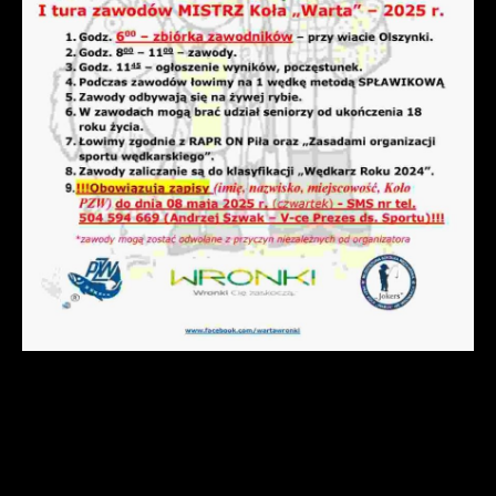
gwarantuje dostępność wszystkich
podstawie analizy Twoich upodobań oraz
funkcjonalności.
Twoich zwyczajów dotyczących
przeglądanej witryny internetowej. Treści
promocyjne mogą pojawić się na stronach
podmiotów trzecich lub firm będących
naszymi partnerami oraz innych
dostawców usług. Firmy te działają w
charakterze pośredników prezentujących
nasze treści w postaci wiadomości, ofert,
komunikatów mediów społecznościowych.