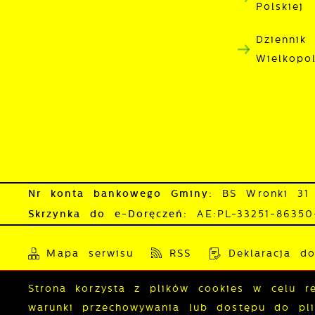
Polskiej
Dziennik
Wielkopo
Nr konta bankowego Gminy:
BS Wronki 31
Skrzynka do e-Doręczeń:
AE:PL-33251-8635
Mapa serwisu
RSS
Deklaracja do
Strona korzysta z plików cookies w celu rea
Copyright by wronki.pl
warunki przechowywania lub dostępu do plik