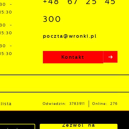
+48 67 25 45
:30 -
15:30
300
:30 -
15:30
poczta@wronki.pl
:30 -
15:30
Kontakt
lista
Odwiedzin: 3783911
Online: 276
Zezwól na
owered by
2ClickPortal®
- Portale nowej generacji