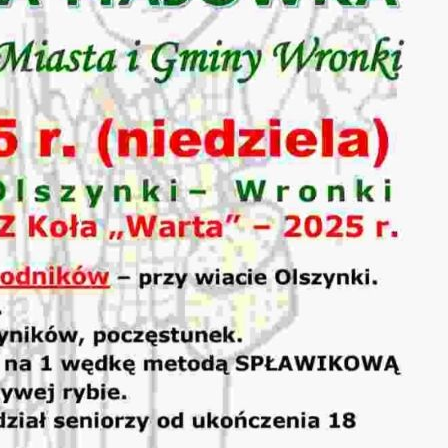
stawienia
zanujemy Twoją prywatność. Możesz zmienić ustawienia
ookies lub zaakceptować je wszystkie. W dowolnym
omencie możesz dokonać zmiany swoich ustawień.