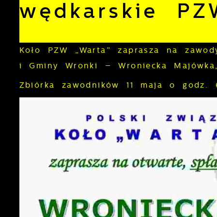
wędkarskie PZ
Koło PZW „Warta” zaprasza na zawody
i Gminy Wronki – Wroniecka Majówka,
Zbiórka zawodników 11 maja o godz. 