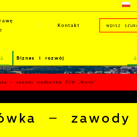
rawę
Kontakt
e
Biznes i rozwój
wka – zawody wędkarskie PZW „Warta”
jówka – zawody