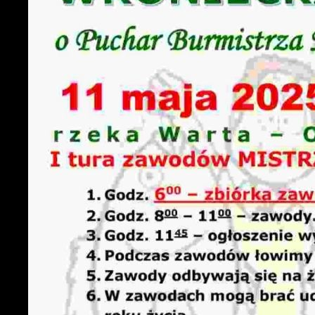
U
S
c
m