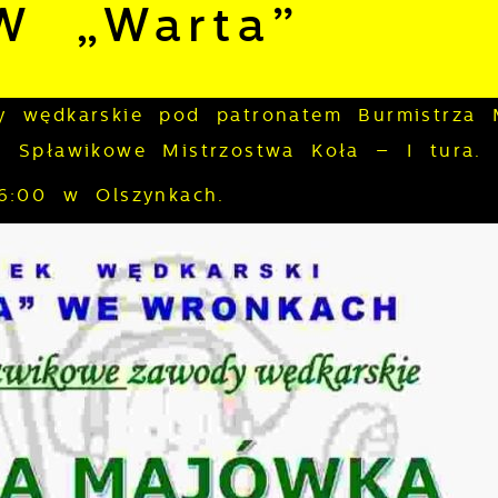
W „Warta”
 wędkarskie pod patronatem Burmistrza 
 Spławikowe Mistrzostwa Koła – I tura.
6:00 w Olszynkach.