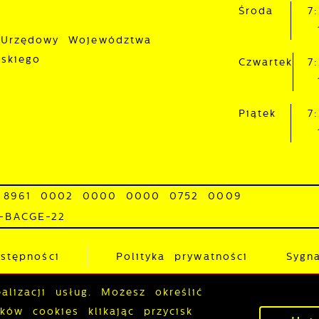
Środa
7
 Urzędowy Województwa
lskiego
Czwartek
7
Piątek
7
 8961 0002 0000 0000 0752 0009
0-BACGE-22
stępności
Polityka prywatności
Sygna
lizacji usług. Możesz określić
P
ów cookies klikając przycisk