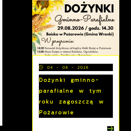
04 - 08 - 2026
Dożynki gminno-
parafialne w tym
roku zagoszczą w
Pożarowie