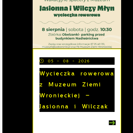
05 - 08 - 2026
Wycieczka rowerowa
z Muzeum Ziemi
Wronieckiej –
Jasionna i Wilczak