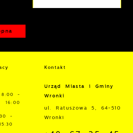
z
ępna
acy
Kontakt
j
Urząd Miasta i Gminy
mi
ą
8:00 -
Wronki
16:00
ul. Ratuszowa 5, 64-510
:30 -
Wronki
15:30