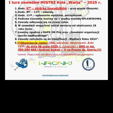
gwarantuje dostępność wszystkich
podstawie analizy Twoich upodobań oraz
funkcjonalności.
Twoich zwyczajów dotyczących
przeglądanej witryny internetowej. Treści
promocyjne mogą pojawić się na stronach
podmiotów trzecich lub firm będących
naszymi partnerami oraz innych
dostawców usług. Firmy te działają w
charakterze pośredników prezentujących
nasze treści w postaci wiadomości, ofert,
komunikatów mediów społecznościowych.