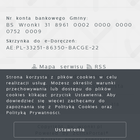
Nr konta bankowego Gminy:
BS Wronki 31 8961 0002 0000 0000
0752 0009
Skrzynka do e-Doręczeń:
AE:PL-33251-86350-BACGE-22
Mapa serwisu
RSS
Deklaracja dostępności
Strona korzysta z plików cookies w celu
realizacji usług. Możesz określić warunki
Polityka prywatności
Sygnalista
przechowywania lub dostępu do plików
cookies klikając przycisk Ustawienia. Aby
dowiedzieć się więcej zachęcamy do
Odwiedzin: 3775850
Online: 318
zapoznania się z Polityką Cookies oraz
Polityką Prywatności.
Zapisz wybrane
Copyright by wronki.pl
Ustawienia
Powered by
2ClickPortal®
Zezwól na wszystkie
- Portale nowej generacji