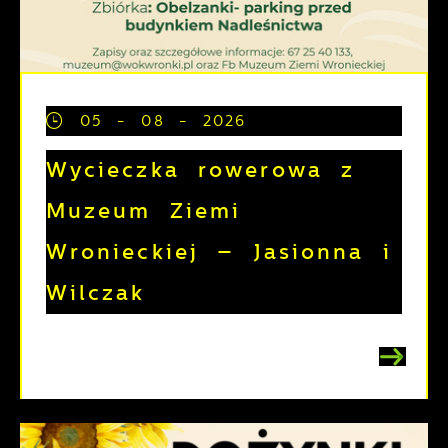
05 - 08 - 2026
Wycieczka rowerowa z
Muzeum Ziemi
Wronieckiej – Jasionna i
Wilczak