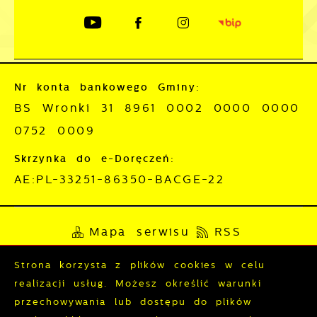
Nr konta bankowego Gminy:
BS Wronki 31 8961 0002 0000 0000
0752 0009
Skrzynka do e-Doręczeń:
AE:PL-33251-86350-BACGE-22
Mapa serwisu
RSS
Deklaracja dostępności
Strona korzysta z plików cookies w celu
realizacji usług. Możesz określić warunki
Polityka prywatności
Sygnalista
przechowywania lub dostępu do plików