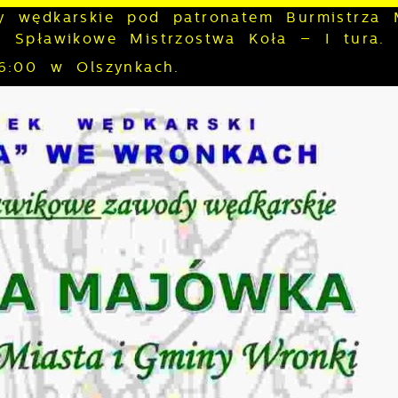
 wędkarskie pod patronatem Burmistrza 
 Spławikowe Mistrzostwa Koła – I tura.
6:00 w Olszynkach.