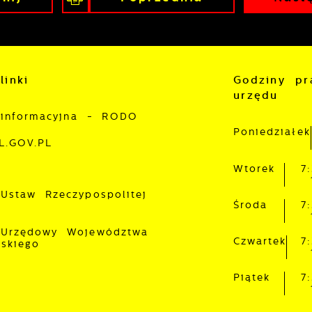
itryny internetowej. Treści promocyjne mogą pojawić się
a stronach podmiotów trzecich lub firm będących naszy
artnerami oraz innych dostawców usług. Firmy te działaj
 charakterze pośredników prezentujących nasze treści w
ostaci wiadomości, ofert, komunikatów mediów
połecznościowych.
linki
Godziny pr
urzędu
 informacyjna - RODO
Poniedziałek
L.GOV.PL
Wtorek
7
 Ustaw Rzeczypospolitej
Środa
7
 Urzędowy Województwa
Czwartek
7
lskiego
Piątek
7