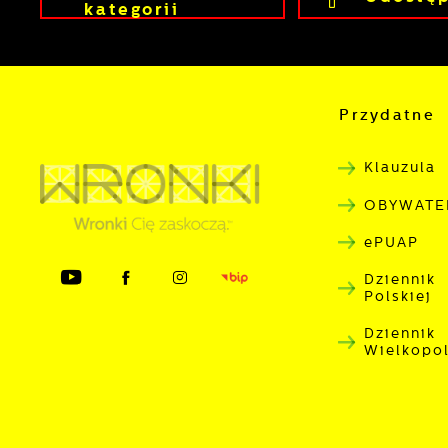
kategorii
w
n
p
w
p
s
Przydatne 
Klauzula
OBYWATE
ePUAP
Dziennik
Polskiej
Dziennik
Wielkopo