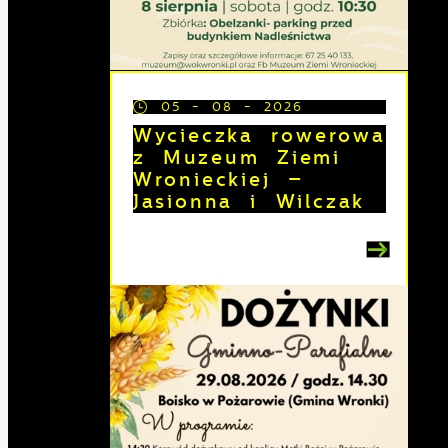
05 - 08 - 2026
Wycieczka rowerowa
z Muzeum Ziemi
Wronieckiej –
Jasionna i Wilczak