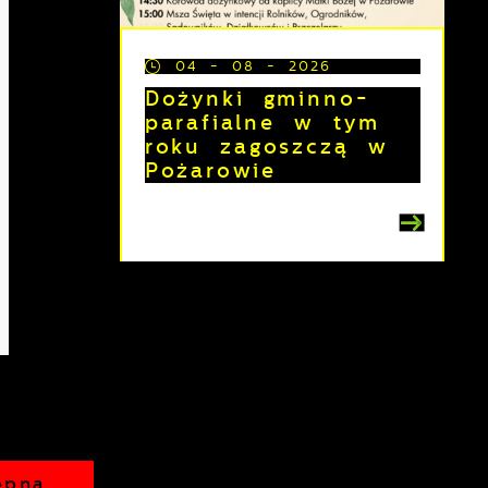
04 - 08 - 2026
Dożynki gminno-
parafialne w tym
roku zagoszczą w
Pożarowie
z
ępna
j