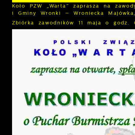
Koło PZW „Warta” zaprasza na zawody
i Gminy Wronki – Wroniecka Majówka,
Zbiórka zawodników 11 maja o godz. 