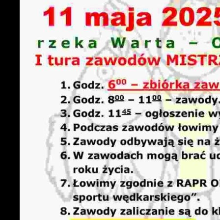
U
S
c
m
N
N
f
k
P
W
d
p
f