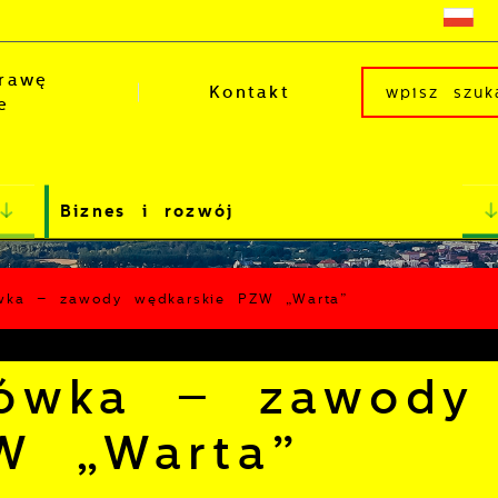
rawę
Kontakt
e
Biznes i rozwój
wka – zawody wędkarskie PZW „Warta”
jówka – zawody
W „Warta”