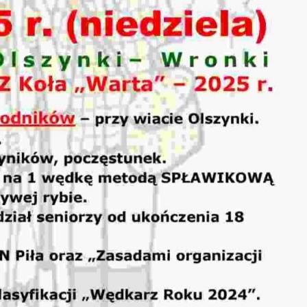
stawienia
zanujemy Twoją prywatność. Możesz zmienić ustawienia
ookies lub zaakceptować je wszystkie. W dowolnym
omencie możesz dokonać zmiany swoich ustawień.
iezbędne
iezbędne pliki cookies służą do prawidłowego
unkcjonowania strony internetowej i umożliwiają Ci
omfortowe korzystanie z oferowanych przez nas usług.
liki cookies odpowiadają na podejmowane przez Ciebie
ięcej
ziałania w celu m.in. dostosowania Twoich ustawień
referencji prywatności, logowania czy wypełniania
ormularzy. Dzięki plikom cookies strona, z której