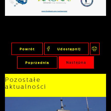
Powrót
Udostępnij
Poprzednia
Następna
Pozostałe
aktualności