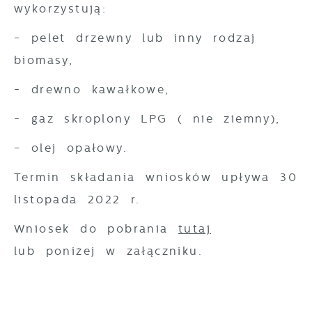
wykorzystują:
partnerami oraz innych dostawców usług.
Firmy te działają w charakterze
- pelet drzewny lub inny rodzaj
pośredników prezentujących nasze treści w
biomasy,
postaci wiadomości, ofert, komunikatów
mediów społecznościowych.
- drewno kawałkowe,
- gaz skroplony LPG ( nie ziemny),
- olej opałowy.
Termin składania wniosków upływa 30
listopada 2022 r.
Wniosek do pobrania
tutaj
lub poniżej w załączniku.