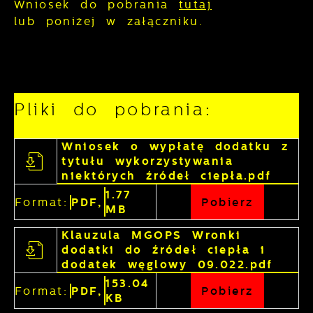
Wniosek do pobrania
tutaj
lub poniżej w załączniku.
Pliki do pobrania:
Wniosek o wypłatę dodatku z
tytułu wykorzystywania
niektórych źródeł ciepła.pdf
1.77
Format:
PDF,
Pobierz
MB
Klauzula MGOPS Wronki
dodatki do źródeł ciepła i
dodatek węglowy 09.022.pdf
153.04
Format:
PDF,
Pobierz
KB