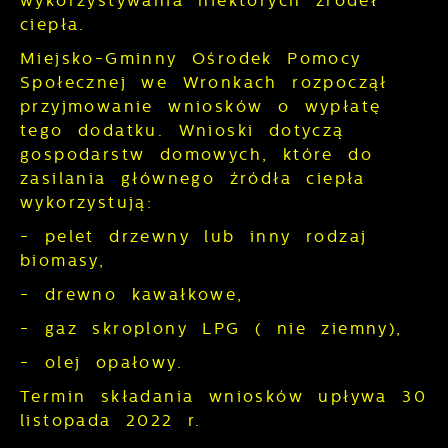
wykorzystywania niektórych źródeł
pozwalają nam na ocenę naszych
Dzięki reklamowym plikom cookies
serwisów internetowych pod względem ich
ciepła.
prezentujemy Ci najciekawsze informacje i
popularności wśród użytkowników.
aktualności na stronach naszych
Miejsko-Gminny Ośrodek Pomocy
Zgromadzone informacje są przetwarzane
partnerów.
Społecznej we Wronkach rozpoczął
w formie zanonimizowanej. Wyrażenie
Promocyjne pliki cookies służą do
Więcej
zgody na analityczne pliki cookies
przyjmowanie wniosków o wypłatę
prezentowania Ci naszych komunikatów na
gwarantuje dostępność wszystkich
tego dodatku. Wnioski dotyczą
podstawie analizy Twoich upodobań oraz
funkcjonalności.
gospodarstw domowych, które do
Twoich zwyczajów dotyczących
przeglądanej witryny internetowej. Treści
zasilania głównego źródła ciepła
promocyjne mogą pojawić się na stronach
wykorzystują:
podmiotów trzecich lub firm będących
- pelet drzewny lub inny rodzaj
naszymi partnerami oraz innych
dostawców usług. Firmy te działają w
biomasy,
charakterze pośredników prezentujących
- drewno kawałkowe,
nasze treści w postaci wiadomości, ofert,
komunikatów mediów społecznościowych.
- gaz skroplony LPG ( nie ziemny),
- olej opałowy.
Termin składania wniosków upływa 30
listopada 2022 r.