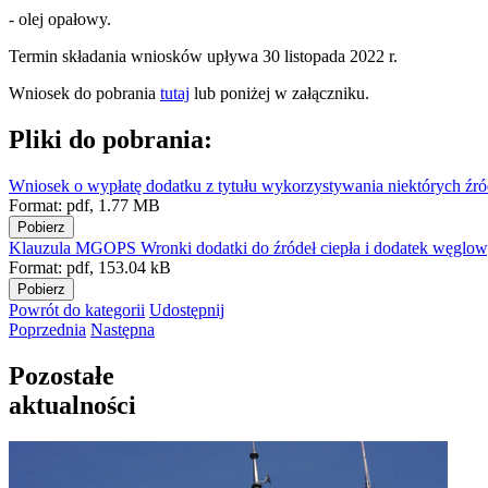
- olej opałowy.
Termin składania wniosków upływa 30 listopada 2022 r.
Wniosek do pobrania
tutaj
lub poniżej w załączniku.
Pliki do pobrania:
Wniosek o wypłatę dodatku z tytułu wykorzystywania niektórych źród
Format:
pdf,
1.77 MB
Pobierz
Klauzula MGOPS Wronki dodatki do źródeł ciepła i dodatek węglow
Format:
pdf,
153.04 kB
Pobierz
Powrót
do kategorii
Udostępnij
Poprzednia
Następna
Pozostałe
aktualności