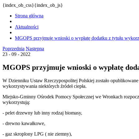
{index_ob_css}{index_ob_js}
Strona główna
Aktualności
MGOPS przyjmuje wnioski o wypłatę dodatku z tytułu wykorzy
Poprzednia
Następna
23 - 09 - 2022
MGOPS przyjmuje wnioski o wypłatę dodat
W Dzienniku Ustaw Rzeczypospolitej Polskiej zostało opublikowane
wykorzystywania niektórych źródeł ciepła.
Miejsko-Gminny Ośrodek Pomocy Społecznej we Wronkach rozpoczął 
wykorzystują:
- pelet drzewny lub inny rodzaj biomasy,
- drewno kawałkowe,
- gaz skroplony LPG ( nie ziemny),