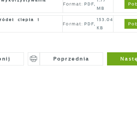
Pob
Format:
PDF,
MB
liki cookies odpowiadają na podejmowane przez Ciebie
ięcej
ziałania w celu m.in. dostosowania Twoich ustawień
ódeł ciepła i
153.04
referencji prywatności, logowania czy wypełniania
Pob
Format:
PDF,
KB
ormularzy. Dzięki plikom cookies strona, z której
unkcjonalne i personalizacyjne
orzystasz, może działać bez zakłóceń.
ego typu pliki cookies umożliwiają stronie internetowej
Zapisz wybrane
apamiętanie wprowadzonych przez Ciebie ustawień oraz
ersonalizację określonych funkcjonalności czy
Zezwól na wszystkie
pnij
Poprzednia
Nast
rezentowanych treści.
zięki tym plikom cookies możemy zapewnić Ci większy
ięcej
omfort korzystania z funkcjonalności naszej strony poprz
opasowanie jej do Twoich indywidualnych preferencji.
yrażenie zgody na funkcjonalne i personalizacyjne pliki
nalityczne
ookies gwarantuje dostępność większej ilości funkcji na
nalityczne pliki cookies pomagają nam rozwijać się i
tronie.
ostosowywać do Twoich potrzeb.
ookies analityczne pozwalają na uzyskanie informacji w
ięcej
akresie wykorzystywania witryny internetowej, miejsca ora
zęstotliwości, z jaką odwiedzane są nasze serwisy www.