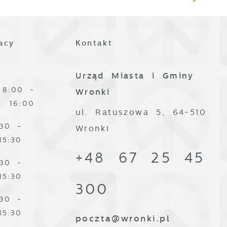
acy
Kontakt
Urząd Miasta i Gminy
j
8:00 -
Wronki
16:00
i
ul. Ratuszowa 5, 64-510
ą
:30 -
Wronki
15:30
+48 67 25 45
:30 -
15:30
300
:30 -
15:30
poczta@wronki.pl