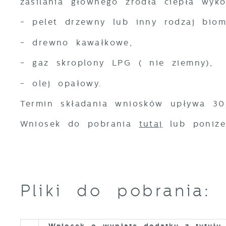
zasilania głównego źródła ciepła wykor
- pelet drzewny lub inny rodzaj biom
- drewno kawałkowe,
- gaz skroplony LPG ( nie ziemny),
- olej opałowy.
U
Termin składania wniosków upływa 30
Wniosek do pobrania
tutaj
lub poniże
S
c
m
Pliki do pobrania:
N
N
f
k
Wniosek o wypłatę dodatku z tytułu