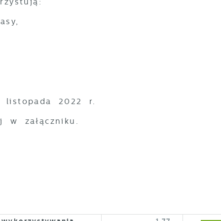
zystują:
asy,
stawienia
 listopada 2022 r.
j w załączniku.
zanujemy Twoją prywatność. Możesz zmienić ustawienia
ookies lub zaakceptować je wszystkie. W dowolnym
omencie możesz dokonać zmiany swoich ustawień.
iezbędne
iezbędne pliki cookies służą do prawidłowego
unkcjonowania strony internetowej i umożliwiają Ci
omfortowe korzystanie z oferowanych przez nas usług.
 wykorzystywania
1.77