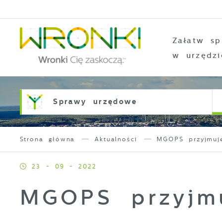
Przejdź do menu.
Przejdź do wyszukiwarki.
Przejdź do treści.
Przejdź do ustawień wielkości czcionki.
Włącz wersję kontrastową strony.
Załatw sp
w urzędzi
Sprawy urzędowe
Strona główna
Aktualności
MGOPS przyjmuje
23 - 09 - 2022
MGOPS przyjmu