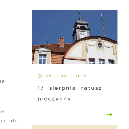
05 - 08 - 2026
ie
17 sierpnia ratusz
a
nieczynny
ie
óre do