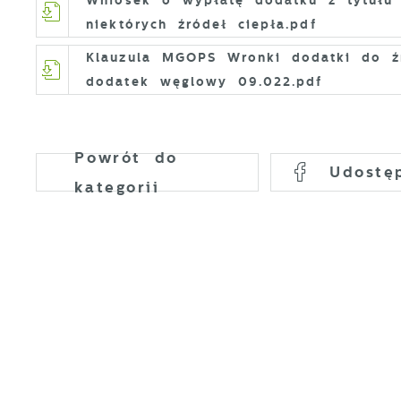
niektórych źródeł ciepła.pdf
P
W
d
Klauzula MGOPS Wronki dodatki do źr
p
dodatek węglowy 09.022.pdf
f
F
k
T
z
Powrót
do
p
Udostę
p
kategorii
D
W
k
d
W
A
c
A
s
d
C
W
z
c