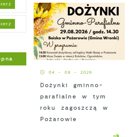
ierz
ierz
ępna
04 - 08 - 2026
ez
Dożynki gminno-
parafialne w tym
roku zagoszczą w
Pożarowie
z