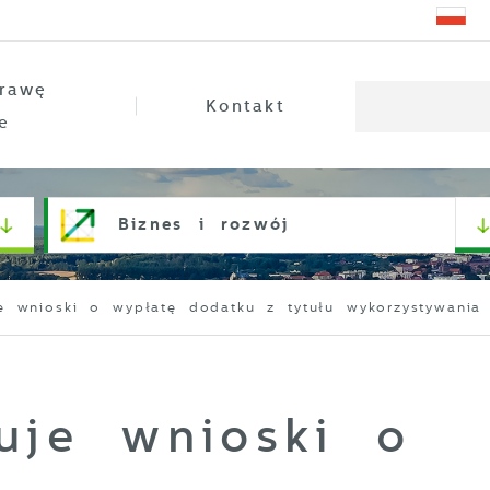
rawę
Kontakt
e
Biznes i rozwój
 wnioski o wypłatę dodatku z tytułu wykorzystywania n
je wnioski o