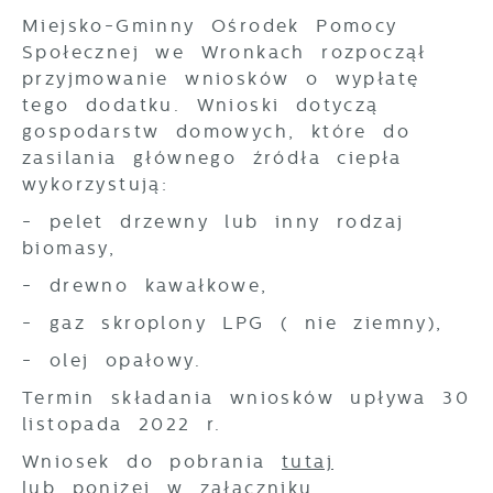
prezentujemy Ci najciekawsze informacje i
internetowych pod względem ich
Miejsko-Gminny Ośrodek Pomocy
aktualności na stronach naszych partnerów.
popularności wśród użytkowników.
Zgromadzone informacje są przetwarzane
Społecznej we Wronkach rozpoczął
Promocyjne pliki cookies służą do
Więcej
w formie zanonimizowanej. Wyrażenie
prezentowania Ci naszych komunikatów na
przyjmowanie wniosków o wypłatę
zgody na analityczne pliki cookies
podstawie analizy Twoich upodobań oraz
tego dodatku. Wnioski dotyczą
gwarantuje dostępność wszystkich
Twoich zwyczajów dotyczących przeglądanej
gospodarstw domowych, które do
funkcjonalności.
witryny internetowej. Treści promocyjne
zasilania głównego źródła ciepła
mogą pojawić się na stronach podmiotów
wykorzystują:
trzecich lub firm będących naszymi
partnerami oraz innych dostawców usług.
- pelet drzewny lub inny rodzaj
Firmy te działają w charakterze
biomasy,
pośredników prezentujących nasze treści w
postaci wiadomości, ofert, komunikatów
- drewno kawałkowe,
mediów społecznościowych.
- gaz skroplony LPG ( nie ziemny),
- olej opałowy.
Termin składania wniosków upływa 30
listopada 2022 r.
Wniosek do pobrania
tutaj
lub poniżej w załączniku.