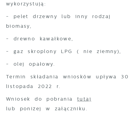
wykorzystują:
partnerami oraz innych dostawców usług.
Firmy te działają w charakterze
- pelet drzewny lub inny rodzaj
pośredników prezentujących nasze treści w
biomasy,
postaci wiadomości, ofert, komunikatów
mediów społecznościowych.
- drewno kawałkowe,
- gaz skroplony LPG ( nie ziemny),
- olej opałowy.
Termin składania wniosków upływa 30
listopada 2022 r.
Wniosek do pobrania
tutaj
lub poniżej w załączniku.