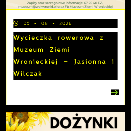
05 - 08 - 2026
Wycieczka rowerowa z
Muzeum Ziemi
Wronieckiej – Jasionna i
Wilczak