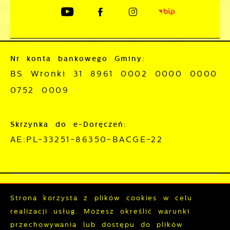
Nr konta bankowego Gminy:
BS Wronki 31 8961 0002 0000 0000
0752 0009
Skrzynka do e-Doręczeń:
AE:PL-33251-86350-BACGE-22
Mapa serwisu
RSS
Strona korzysta z plików cookies w celu
realizacji usług. Możesz określić warunki
Deklaracja dostępności
przechowywania lub dostępu do plików