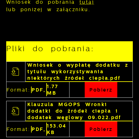
Wniosek do pobrania
tutaj
lub poniżej w załączniku.
Pliki do pobrania:
Wniosek o wypłatę dodatku z
tytułu wykorzystywania
niektórych źródeł ciepła.pdf
1.77
Format:
PDF,
Pobierz
MB
Klauzula MGOPS Wronki
dodatki do źródeł ciepła i
dodatek węglowy 09.022.pdf
153.04
Format:
PDF,
Pobierz
KB