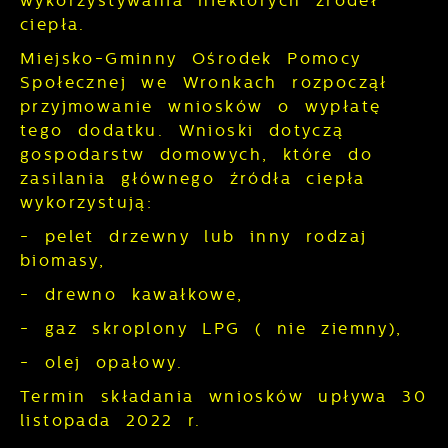
wykorzystywania niektórych źródeł
pozwalają nam na ocenę naszych
Dzięki reklamowym plikom cookies
serwisów internetowych pod względem ich
ciepła.
prezentujemy Ci najciekawsze informacje i
popularności wśród użytkowników.
aktualności na stronach naszych
Miejsko-Gminny Ośrodek Pomocy
Zgromadzone informacje są przetwarzane
partnerów.
Społecznej we Wronkach rozpoczął
w formie zanonimizowanej. Wyrażenie
Promocyjne pliki cookies służą do
Więcej
zgody na analityczne pliki cookies
przyjmowanie wniosków o wypłatę
prezentowania Ci naszych komunikatów na
gwarantuje dostępność wszystkich
tego dodatku. Wnioski dotyczą
podstawie analizy Twoich upodobań oraz
funkcjonalności.
gospodarstw domowych, które do
Twoich zwyczajów dotyczących
przeglądanej witryny internetowej. Treści
zasilania głównego źródła ciepła
promocyjne mogą pojawić się na stronach
wykorzystują:
podmiotów trzecich lub firm będących
- pelet drzewny lub inny rodzaj
naszymi partnerami oraz innych
dostawców usług. Firmy te działają w
biomasy,
charakterze pośredników prezentujących
- drewno kawałkowe,
nasze treści w postaci wiadomości, ofert,
komunikatów mediów społecznościowych.
- gaz skroplony LPG ( nie ziemny),
- olej opałowy.
Termin składania wniosków upływa 30
listopada 2022 r.