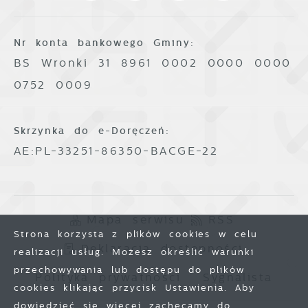
Nr konta bankowego Gminy:
BS Wronki 31 8961 0002 0000 0000
0752 0009
Skrzynka do e-Doręczeń:
AE:PL-33251-86350-BACGE-22
Mapa serwisu
RSS
Strona korzysta z plików cookies w celu
Deklaracja dostępności
realizacji usług. Możesz określić warunki
przechowywania lub dostępu do plików
Polityka prywatności
Sygnalista
cookies klikając przycisk Ustawienia. Aby
dowiedzieć się więcej zachęcamy do