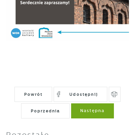
gwarantuje dostępność wszystkich
Twoich zwyczajów dotyczących przeglądanej
funkcjonalności.
witryny internetowej. Treści promocyjne
mogą pojawić się na stronach podmiotów
trzecich lub firm będących naszymi
partnerami oraz innych dostawców usług.
Firmy te działają w charakterze
pośredników prezentujących nasze treści w
postaci wiadomości, ofert, komunikatów
mediów społecznościowych.
Powrót
Udostępnij
Poprzednia
Następna
Pozostałe