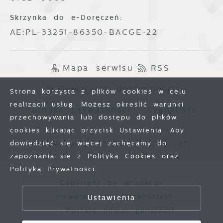
Skrzynka do e-Doręczeń:
AE:PL-33251-86350-BACGE-22
Mapa serwisu
RSS
Deklaracja dostępności
Strona korzysta z plików cookies w celu
realizacji usług. Możesz określić warunki
Polityka prywatności
Sygnalista
przechowywania lub dostępu do plików
cookies klikając przycisk Ustawienia. Aby
dowiedzieć się więcej zachęcamy do
Odwiedzin: 3862300
Online: 271
zapoznania się z Polityką Cookies oraz
Polityką Prywatności.
Zapisz wybrane
Copyright by wronki.pl
Powered by
2ClickPortal®
Ustawienia
Zezwól na wszystkie
- Portale nowej generacji