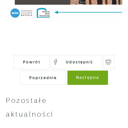
partnerami oraz innych dostawców usług.
Firmy te działają w charakterze
pośredników prezentujących nasze treści w
postaci wiadomości, ofert, komunikatów
mediów społecznościowych.
Powrót
Udostępnij
Poprzednia
Następna
Pozostałe
aktualności