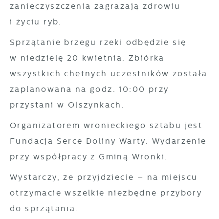
Cookies analityczne pozwalają na uzyskanie
zanieczyszczenia zagrażają zdrowiu
Więcej
informacji w zakresie wykorzystywania witryny
i życiu ryb.
internetowej, miejsca oraz częstotliwości, z
Sprzątanie brzegu rzeki odbędzie się
Reklamowe
jaką odwiedzane są nasze serwisy www. Dane
w niedzielę 20 kwietnia. Zbiórka
pozwalają nam na ocenę naszych serwisów
Dzięki reklamowym plikom cookies
internetowych pod względem ich popularności
wszystkich chętnych uczestników została
prezentujemy Ci najciekawsze informacje i
wśród użytkowników. Zgromadzone informacje
zaplanowana na godz. 10:00 przy
aktualności na stronach naszych partnerów.
są przetwarzane w formie zanonimizowanej.
przystani w Olszynkach.
Promocyjne pliki cookies służą do
Więcej
Wyrażenie zgody na analityczne pliki cookies
prezentowania Ci naszych komunikatów na
Organizatorem wronieckiego sztabu jest
gwarantuje dostępność wszystkich
podstawie analizy Twoich upodobań oraz
funkcjonalności.
Fundacja Serce Doliny Warty. Wydarzenie
Twoich zwyczajów dotyczących przeglądanej
przy współpracy z Gminą Wronki.
witryny internetowej. Treści promocyjne mogą
pojawić się na stronach podmiotów trzecich
Wystarczy, że przyjdziecie – na miejscu
lub firm będących naszymi partnerami oraz
otrzymacie wszelkie niezbędne przybory
innych dostawców usług. Firmy te działają w
do sprzątania.
charakterze pośredników prezentujących nasze