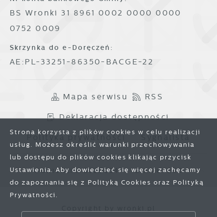
BS Wronki 31 8961 0002 0000 0000
0752 0009
Skrzynka do e-Doręczeń:
AE:PL-33251-86350-BACGE-22
Mapa serwisu
RSS
Deklaracja dostępności
Strona korzysta z plików cookies w celu realizacji
Polityka prywatności
Sygnalista
usług. Możesz określić warunki przechowywania
lub dostępu do plików cookies klikając przycisk
Ustawienia. Aby dowiedzieć się więcej zachęcamy
Odwiedzin: 3828634
Online: 250
do zapoznania się z Polityką Cookies oraz Polityką
Prywatności.
Zapisz wybrane
Copyright by wronki.pl