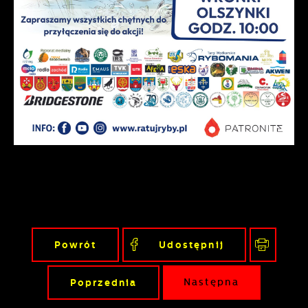
Powrót
Udostępnij
Poprzednia
Następna