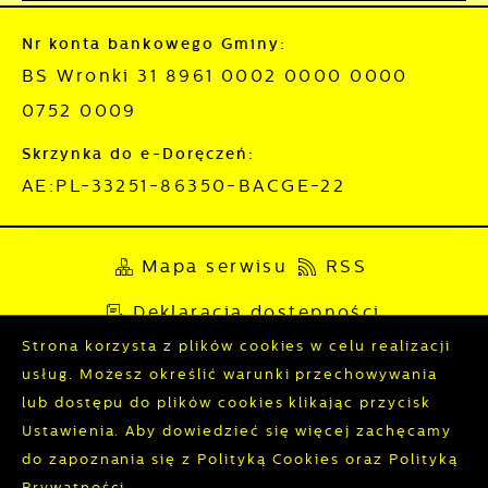
Nr konta bankowego Gminy:
BS Wronki 31 8961 0002 0000 0000
0752 0009
Skrzynka do e-Doręczeń:
AE:PL-33251-86350-BACGE-22
Mapa serwisu
RSS
Deklaracja dostępności
Strona korzysta z plików cookies w celu realizacji
Polityka prywatności
Sygnalista
usług. Możesz określić warunki przechowywania
lub dostępu do plików cookies klikając przycisk
Ustawienia. Aby dowiedzieć się więcej zachęcamy
Odwiedzin: 3840408
Online: 327
do zapoznania się z Polityką Cookies oraz Polityką
Prywatności.