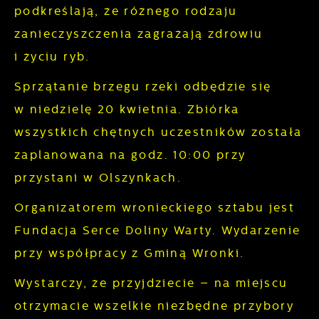
podkreślają, że różnego rodzaju
Cookies analityczne pozwalają na uzyskanie
Więcej
informacji w zakresie wykorzystywania witryny
zanieczyszczenia zagrażają zdrowiu
internetowej, miejsca oraz częstotliwości, z
i życiu ryb.
Reklamowe
jaką odwiedzane są nasze serwisy www. Dane
Sprzątanie brzegu rzeki odbędzie się
pozwalają nam na ocenę naszych serwisów
Dzięki reklamowym plikom cookies
w niedzielę 20 kwietnia. Zbiórka
internetowych pod względem ich popularności
prezentujemy Ci najciekawsze informacje i
wśród użytkowników. Zgromadzone
wszystkich chętnych uczestników została
aktualności na stronach naszych partnerów.
informacje są przetwarzane w formie
zaplanowana na godz. 10:00 przy
Promocyjne pliki cookies służą do
Więcej
zanonimizowanej. Wyrażenie zgody na
przystani w Olszynkach.
prezentowania Ci naszych komunikatów na
analityczne pliki cookies gwarantuje
podstawie analizy Twoich upodobań oraz
Organizatorem wronieckiego sztabu jest
dostępność wszystkich funkcjonalności.
Twoich zwyczajów dotyczących przeglądanej
Fundacja Serce Doliny Warty. Wydarzenie
witryny internetowej. Treści promocyjne mogą
przy współpracy z Gminą Wronki.
pojawić się na stronach podmiotów trzecich
lub firm będących naszymi partnerami oraz
Wystarczy, że przyjdziecie – na miejscu
innych dostawców usług. Firmy te działają w
otrzymacie wszelkie niezbędne przybory
charakterze pośredników prezentujących