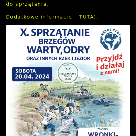
do sprzątania.
nasze treści w postaci wiadomości, ofert,
komunikatów mediów społecznościowych.
Dodatkowe informacje -
TUTAJ
.