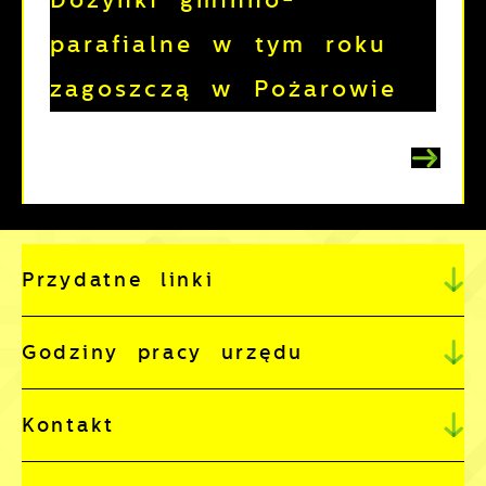
Dożynki gminno-
parafialne w tym roku
zagoszczą w Pożarowie
Przydatne linki
Godziny pracy urzędu
Kontakt