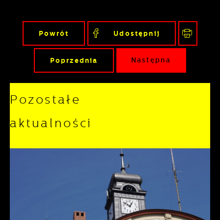
Powrót
Udostępnij
Poprzednia
Następna
Pozostałe
aktualności