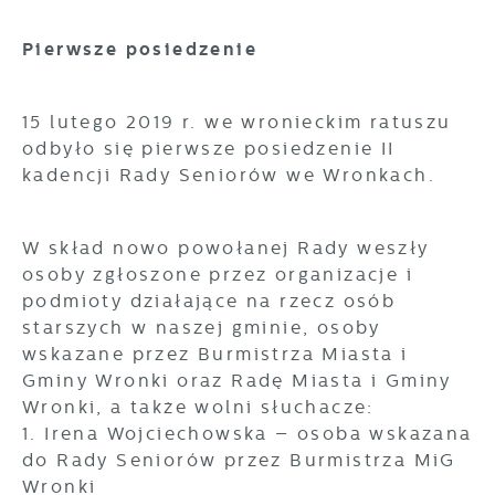
korzystanie z oferowanych przez nas usług.
Pierwsze posiedzenie
Pliki cookies odpowiadają na podejmowane
Więcej
przez Ciebie działania w celu m.in.
dostosowania Twoich ustawień preferencji
15 lutego 2019 r. we wronieckim ratuszu
prywatności, logowania czy wypełniania
Funkcjonalne i personalizacyjne
odbyło się pierwsze posiedzenie II
formularzy. Dzięki plikom cookies strona, z
kadencji Rady Seniorów we Wronkach.
Tego typu pliki cookies umożliwiają stronie
której korzystasz, może działać bez zakłóceń.
internetowej zapamiętanie wprowadzonych
przez Ciebie ustawień oraz personalizację
określonych funkcjonalności czy
W skład nowo powołanej Rady weszły
prezentowanych treści.
osoby zgłoszone przez organizacje i
podmioty działające na rzecz osób
Dzięki tym plikom cookies możemy zapewnić
starszych w naszej gminie, osoby
Więcej
Ci większy komfort korzystania z
wskazane przez Burmistrza Miasta i
funkcjonalności naszej strony poprzez
Gminy Wronki oraz Radę Miasta i Gminy
dopasowanie jej do Twoich indywidualnych
Analityczne
Wronki, a także wolni słuchacze:
preferencji. Wyrażenie zgody na funkcjonalne i
1. Irena Wojciechowska – osoba wskazana
Analityczne pliki cookies pomagają nam
personalizacyjne pliki cookies gwarantuje
rozwijać się i dostosowywać do Twoich
dostępność większej ilości funkcji na stronie.
do Rady Seniorów przez Burmistrza MiG
potrzeb.
Wronki