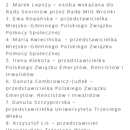
2. Marek Lepszy – osoba wskazana do
Cookies analityczne pozwalają na uzyskanie
Rady Seniorów przez Radę MiG Wronki
Więcej
informacji w zakresie wykorzystywania witryny
3. Ewa Kopańska – przedstawicielka
internetowej, miejsca oraz częstotliwości, z
Miejsko-Gminnego Polskiego Związku
jaką odwiedzane są nasze serwisy www. Dane
Reklamowe
Pomocy Społecznej
pozwalają nam na ocenę naszych serwisów
4. Maria Kwiecińska - przedstawicielka
Dzięki reklamowym plikom cookies
internetowych pod względem ich popularności
prezentujemy Ci najciekawsze informacje i
wśród użytkowników. Zgromadzone informacje
Miejsko-Gminnego Polskiego Związku
aktualności na stronach naszych partnerów.
są przetwarzane w formie zanonimizowanej.
Pomocy Społecznej
Wyrażenie zgody na analityczne pliki cookies
5. Irena Klekota – przedstawicielka
gwarantuje dostępność wszystkich
Promocyjne pliki cookies służą do
Polskiego Związku Emerytów, Rencistów i
Więcej
funkcjonalności.
prezentowania Ci naszych komunikatów na
Inwalidów
podstawie analizy Twoich upodobań oraz
6. Danuta Cembrowicz-Judek –
Twoich zwyczajów dotyczących przeglądanej
przedstawicielka Polskiego Związku
witryny internetowej. Treści promocyjne mogą
Emerytów, Rencistów i Inwalidów
pojawić się na stronach podmiotów trzecich
lub firm będących naszymi partnerami oraz
7. Danuta Szczypiorska –
innych dostawców usług. Firmy te działają w
przedstawicielka Uniwersytetu Trzeciego
charakterze pośredników prezentujących nasze
Wieku
treści w postaci wiadomości, ofert,
8. Krzysztof Lis – przedstawiciel
komunikatów mediów społecznościowych.